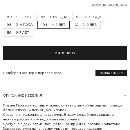
таблица размеров
80
9-12 МЕС.
86
1-1,5 ГОДА.
92
2-3 ГОДА.
98
3-4 ГОДА.
104
4-5 ЛЕТ.
110
5-6 ЛЕТ.
116
6-7 ЛЕТ.
В КОРЗИНУ
Подберем размер с первого раза
НАПИШИТЕ НАМ
ОПИСАНИЕ ИЗДЕЛИЯ
Платье Fiora из муслина — ткани, очень приятной на ощупь, гораздо
более мягкой и легкой, чем хлопок.
Создано специально для девочек. В жару кожа будет дышать, а
нежные расцветки — поднимать настроение.
Доступно в двух вариантах: цветочном принте и розовом однотоне.
Задняя застежка на пуговицу упростит процесс надевания.