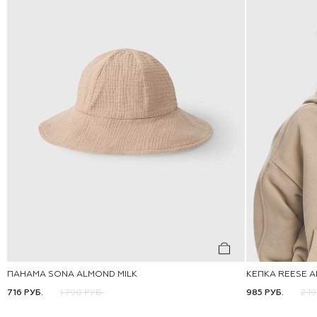
ПАНАМА SONA ALMOND MILK
КЕПКА REESE A
46-48
48-50
50-52
50-52
716 РУБ.
1 790 РУБ.
985 РУБ.
2 1