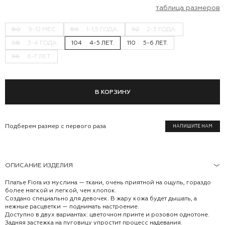
таблица размеров
80
9-12 МЕС.
86
1-1,5 ГОДА.
92
2-3 ГОДА.
98
3-4 ГОДА.
104
4-5 ЛЕТ.
110
5-6 ЛЕТ.
116
6-7 ЛЕТ.
В КОРЗИНУ
Подберем размер с первого раза
НАПИШИТЕ НАМ
ОПИСАНИЕ ИЗДЕЛИЯ
Платье Fiora из муслина — ткани, очень приятной на ощупь, гораздо
более мягкой и легкой, чем хлопок.
Создано специально для девочек. В жару кожа будет дышать, а
нежные расцветки — поднимать настроение.
Доступно в двух вариантах: цветочном принте и розовом однотоне.
Задняя застежка на пуговицу упростит процесс надевания.