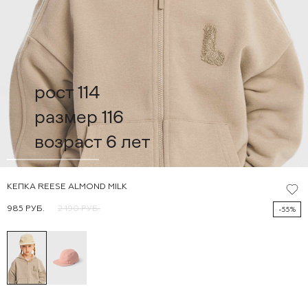
рост 114
размер 116
возраст 6 лет
КЕПКА REESE ALMOND MILK
985 РУБ.
2 190 РУБ.
-55%