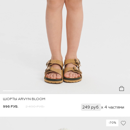
ШОРТЫ ARVYN BLOOM
Добавить
86
92
98
104
110
116
996 РУБ.
2 490 РУБ.
249 руб.
x 4 частями
-70%