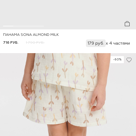
ПАНАМА SONA ALMOND MILK
Добавить
46-48
48-50
50-52
716 РУБ.
1 790 РУБ.
179 руб.
x 4 частями
-60%