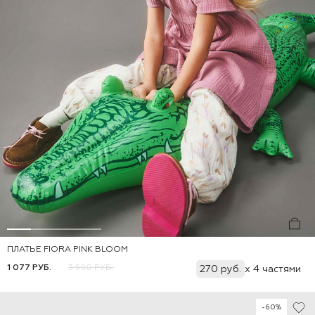
ПЛАТЬЕ FIORA PINK BLOOM
Добавить
80
86
92
98
104
110
116
1 077 РУБ.
3 590 РУБ.
270 руб.
x 4 частями
-60%