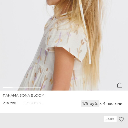
ПАНАМА SONA BLOOM
Добавить
46-48
48-50
50-52
716 РУБ.
1 790 РУБ.
179 руб.
x 4 частями
-60%