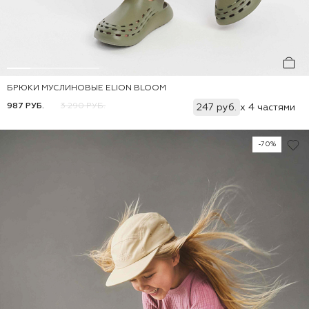
БРЮКИ МУСЛИНОВЫЕ ELION BLOOM
Добавить
86
92
98
104
110
116
987 РУБ.
3 290 РУБ.
247 руб.
x 4 частями
-70%