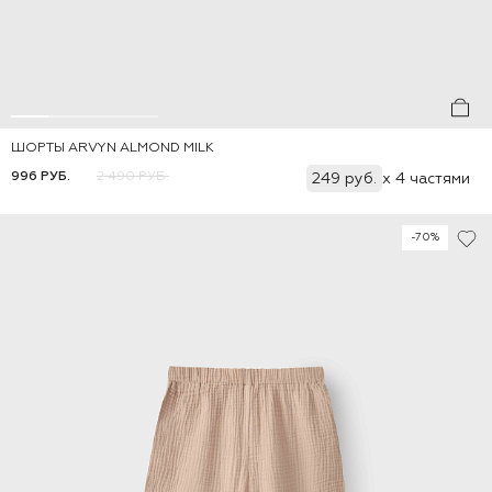
ШОРТЫ ARVYN ALMOND MILK
Добавить
86
92
98
104
110
116
996 РУБ.
2 490 РУБ.
249 руб.
x 4 частями
-70%