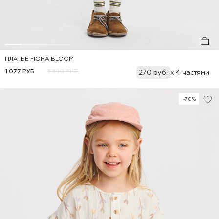
ПЛАТЬЕ FIORA BLOOM
Добавить
80
86
92
98
104
110
116
1 077 РУБ.
3 590 РУБ.
270 руб.
x 4 частями
-70%