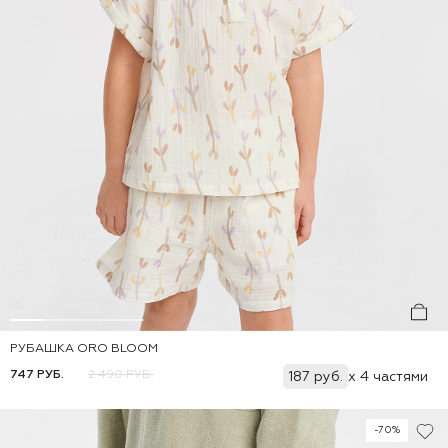
РУБАШКА ORO BLOOM
Добавить
86
92
98
104
110
116
747 РУБ.
2 490 РУБ.
187 руб.
x 4 частями
-70%