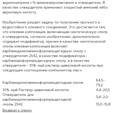
акрилонитрила с N-винилкапролактамом и отвердитель. В
качестве отвердителя применяют хлористый аммоний либо
акриловую кислоту.
Изобретение решает задачу по получению прочного и
водостойкого клеевого соединения. Это достигается тем,
что клеевая композиция, включающая синтетическую смолу
и отвердитель, согласно изобретению, дополнительно
содержит модификатор, причем в качестве синтетической
смолы клеевая композиция включает
карбамидомеламиноформальдегидную смолу с
отвердителем 2542, в качестве модификатора -
карбамидоформальдегидную смолу, а в качестве
отвердителя - 10%-ный раствор щавелевой кислоты при
следующем соотношении компонентов, мас.ч.:
64,5-
Карбамидомеламиноформальдегидная смола
79,2
10%-ный Раствор щавелевой кислоты
4,4-20,5
Отвердитель для
0,6-2,0
карбамидомеламиноформальдегидной
смолы 2542
13,0-15,8
Возврат к списку