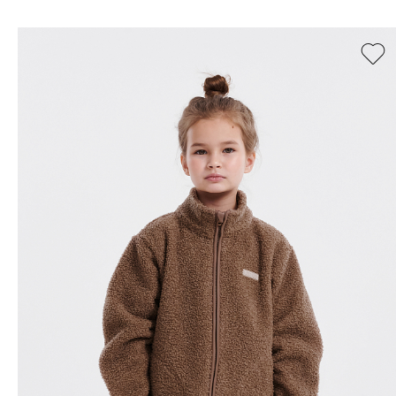
128
134
140
146