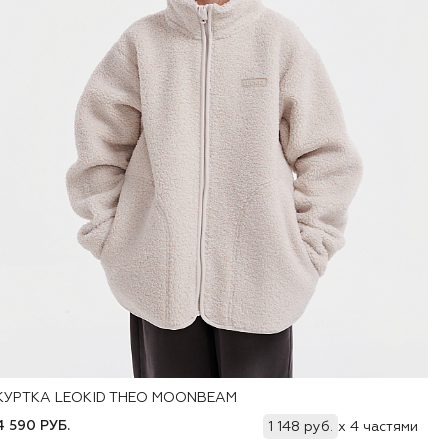
КУРТКА LEOKID THEO MOONBEAM
Добавить
80
86
92
98
104
110
116
122
4 590 РУБ.
1 148 руб.
x 4 частями