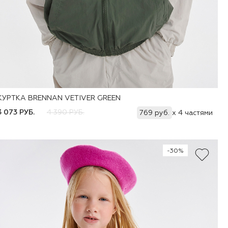
КУРТКА BRENNAN VETIVER GREEN
Добавить
74
80
86
92
98
104
110
116
122
3 073 РУБ.
4 390 РУБ.
769 руб.
x 4 частями
-30%