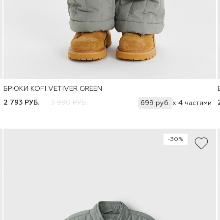
БРЮКИ KOFI VETIVER GREEN
Добавить
74
80
86
92
98
104
110
116
2 793 РУБ.
3 990 РУБ.
699 руб.
x 4 частями
122
-30%