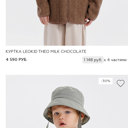
КУРТКА LEOKID THEO MILK CHOCOLATE
Добавить
80
86
92
98
104
110
116
122
4 590 РУБ.
1 148 руб.
x 4 частями
128
134
140
146
-30%