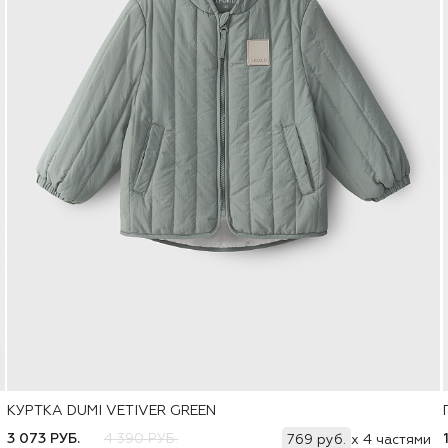
КУРТКА DUMI VETIVER GREEN
Добавить
74
80
86
92
98
104
110
116
122
3 073 РУБ.
4 390 РУБ.
769 руб.
x 4 частями