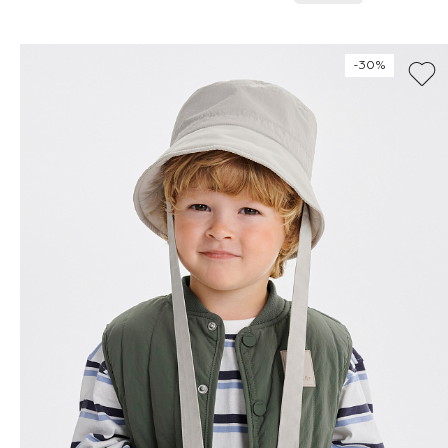
128
134
140
146
-30%