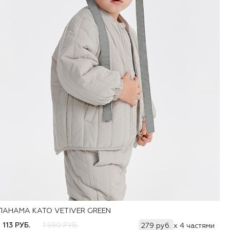
ПАНАМА KATO VETIVER GREEN
Добавить
48
50
1 113 РУБ.
1 590 РУБ.
279 руб.
x 4 частями