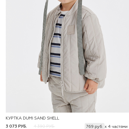
КУРТКА DUMI SAND SHELL
Добавить
74
80
86
92
98
104
110
116
122
3 073 РУБ.
4 390 РУБ.
769 руб.
x 4 частями