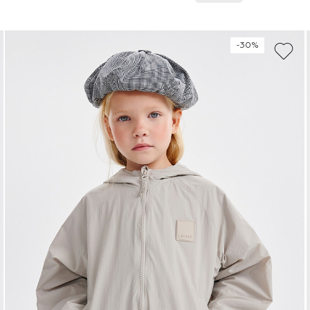
128
134
140
146
-30%