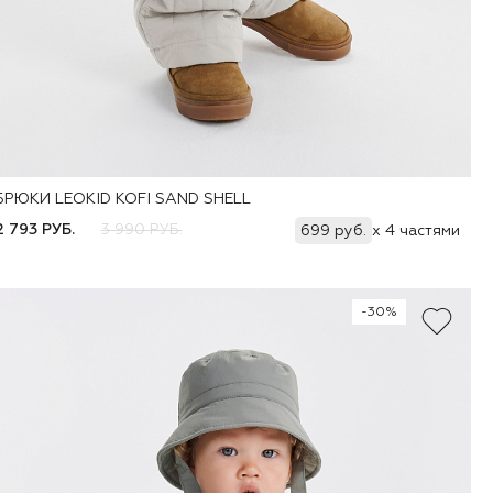
БРЮКИ LEOKID KOFI SAND SHELL
Добавить
74
80
86
92
98
104
110
116
122
2 793 РУБ.
3 990 РУБ.
699 руб.
x 4 частями
-30%