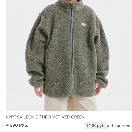
КУРТКА LEOKID THEO VETIVER GREEN
Добавить
80
86
92
98
104
110
116
122
4 590 РУБ.
1 148 руб.
x 4 частями