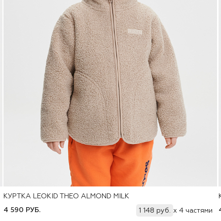
КУРТКА LEOKID THEO ALMOND MILK
Добавить
80
86
92
98
104
110
116
122
4 590 РУБ.
1 148 руб.
x 4 частями