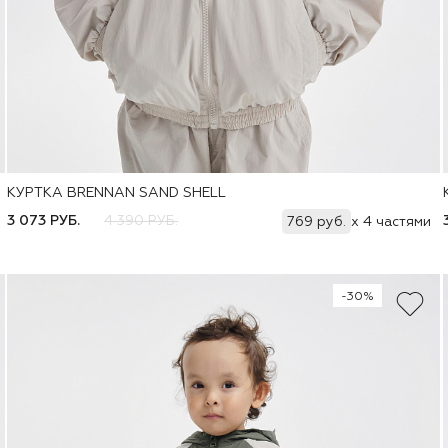
КУРТКА BRENNAN SAND SHELL
Добавить
74
80
86
92
98
104
110
116
122
3 073 РУБ.
4 390 РУБ.
769 руб.
x 4 частями
-30%