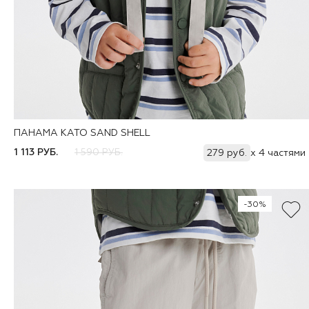
ПАНАМА KATO SAND SHELL
Добавить
48
50
1 113 РУБ.
1 590 РУБ.
279 руб.
x 4 частями
-30%