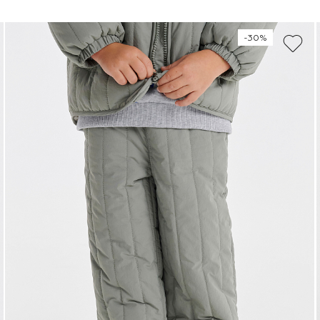
128
134
140
146
-30%