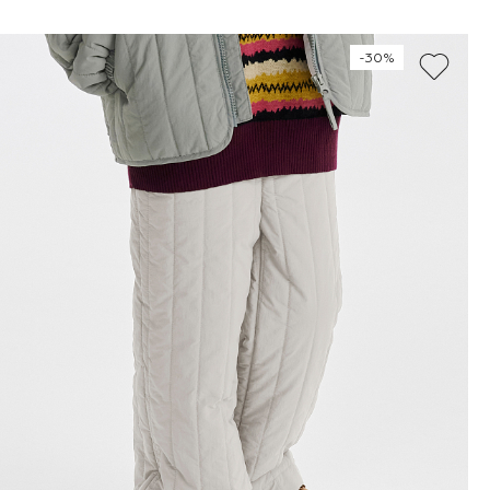
128
134
140
146
-30%