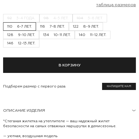
таблица размеров
92
3-4 ГОДА.
98
4-5 ЛЕТ.
104
5-6 ЛЕТ.
110
6-7 ЛЕТ.
116
7-8 ЛЕТ.
122
8-9 ЛЕТ.
128
9-10 ЛЕТ.
134
10-11 ЛЕТ.
140
11-12 ЛЕТ.
146
12-13 ЛЕТ.
В КОРЗИНУ
Подберем размер с первого раза
НАПИШИТЕ НАМ
ОПИСАНИЕ ИЗДЕЛИЯ
"Стеганая жилетка на утеплителе — ваш надежный жилет
безопасности на самых отважных маршрутах в демисезонье.
— уютная, воздушная модель