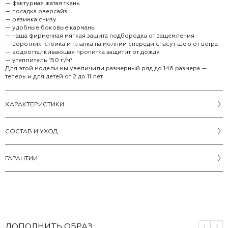
— фактурная жатая ткань
— посадка оверсайз
— резинка снизу
— удобные боковые карманы
— наша фирменная мягкая защита подбородка от защемления
— воротник-стойка и планка на молнии спереди спасут шею от ветра
— водоотталкивающая пропитка защитит от дождя
— утеплитель 150 г/м²
Для этой модели мы увеличили размерный ряд до 146 размера —
теперь и для детей от 2 до 11 лет.
ХАРАКТЕРИСТИКИ
CОСТАВ И УХОД
ГАРАНТИИ
ДОПОЛНИТЬ ОБРАЗ