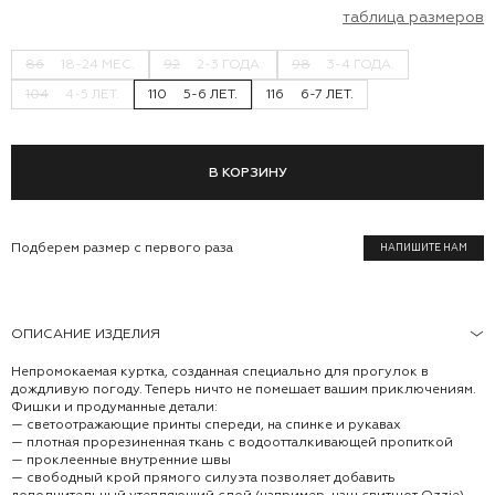
таблица размеров
86
18-24 МЕС.
92
2-3 ГОДА.
98
3-4 ГОДА.
104
4-5 ЛЕТ.
110
5-6 ЛЕТ.
116
6-7 ЛЕТ.
В КОРЗИНУ
Подберем размер с первого раза
НАПИШИТЕ НАМ
ОПИСАНИЕ ИЗДЕЛИЯ
Непромокаемая куртка, созданная специально для прогулок в
дождливую погоду. Теперь ничто не помешает вашим приключениям.
Фишки и продуманные детали:
— светоотражающие принты спереди, на спинке и рукавах
— плотная прорезиненная ткань с водоотталкивающей пропиткой
— проклеенные внутренние швы
— свободный крой прямого силуэта позволяет добавить
дополнительный утепляющий слой (например, наш свитшот Ozzie)