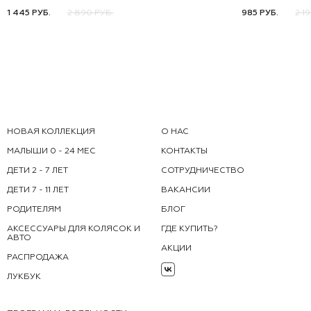
80
86
92
98
104
110
116
50-52
1 445 РУБ.
2 890 РУБ.
985 РУБ.
2 1
НОВАЯ КОЛЛЕКЦИЯ
О НАС
МАЛЫШИ 0 - 24 МЕС
КОНТАКТЫ
ДЕТИ 2 - 7 ЛЕТ
СОТРУДНИЧЕСТВО
ДЕТИ 7 - 11 ЛЕТ
ВАКАНСИИ
РОДИТЕЛЯМ
БЛОГ
АКСЕССУАРЫ ДЛЯ КОЛЯСОК И
ГДЕ КУПИТЬ?
АВТО
АКЦИИ
РАСПРОДАЖА
ЛУКБУК