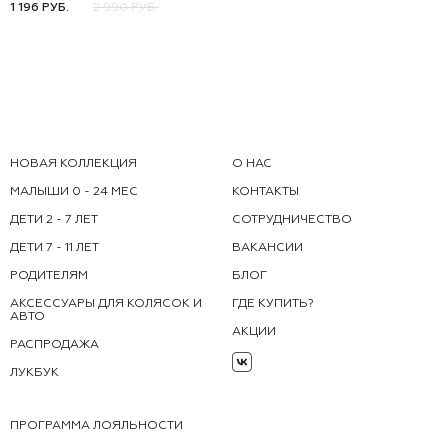
92-98
104-110
116-122
1 196 РУБ.
2 990 РУБ.
НОВАЯ КОЛЛЕКЦИЯ
О НАС
МАЛЫШИ 0 - 24 МЕС
КОНТАКТЫ
ДЕТИ 2 - 7 ЛЕТ
СОТРУДНИЧЕСТВО
ДЕТИ 7 - 11 ЛЕТ
ВАКАНСИИ
РОДИТЕЛЯМ
БЛОГ
АКСЕССУАРЫ ДЛЯ КОЛЯСОК И
ГДЕ КУПИТЬ?
АВТО
АКЦИИ
РАСПРОДАЖА
ЛУКБУК
ПРОГРАММА ЛОЯЛЬНОСТИ