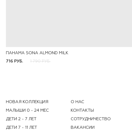
ПАНАМА SONA ALMOND MILK
46-48
48-50
50-52
716 РУБ.
1 790 РУБ.
НОВАЯ КОЛЛЕКЦИЯ
О НАС
МАЛЫШИ 0 - 24 МЕС
КОНТАКТЫ
ДЕТИ 2 - 7 ЛЕТ
СОТРУДНИЧЕСТВО
ДЕТИ 7 - 11 ЛЕТ
ВАКАНСИИ