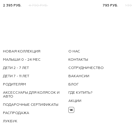
92
98
104
110
116
50
52
2 395 РУБ.
4 790 РУБ.
795 РУБ.
1 5
НОВАЯ КОЛЛЕКЦИЯ
О НАС
МАЛЫШИ 0 - 24 МЕС
КОНТАКТЫ
ДЕТИ 2 - 7 ЛЕТ
СОТРУДНИЧЕСТВО
ДЕТИ 7 - 11 ЛЕТ
ВАКАНСИИ
РОДИТЕЛЯМ
БЛОГ
АКСЕССУАРЫ ДЛЯ КОЛЯСОК И
ГДЕ КУПИТЬ?
АВТО
АКЦИИ
ПОДАРОЧНЫЕ СЕРТИФИКАТЫ
РАСПРОДАЖА
ЛУКБУК