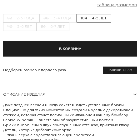
таблица размеров
92
2-3 ГОДА.
98
3-4 ГОДА.
104
4-5 ЛЕТ.
110
5-6 ЛЕТ.
116
6-7 ЛЕТ.
В КОРЗИНУ
Подберем размер с первого раза
НАПИШИТЕ НАМ
ОПИСАНИЕ ИЗДЕЛИЯ
Даже поздней весной иногда хочется надеть утепленные брюки.
Специально для таких моментов мы создали модель с декоративной
стежкой, которая станет логичным компаньоном нашему бомберу
Leokid Windmill — вместе они образуют стильный костюм.
Брюки выполнены в двух приглушенных оттенках, приятных глазу.
Детали, которые добавят комфорта:
— ткань верха с водоотталкивающей пропиткой
— легкий утеплитель 80 г/м²