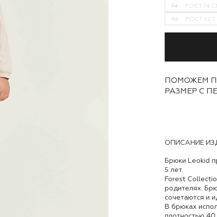
74
РОСТ 74 С
92
РОСТ 92 С
ПОМОЖЕМ П
РАЗМЕР С П
ОПИСАНИЕ ИЗ
Брюки Leokid 
5 лет.
Forest Collecti
родителях. Брю
сочетаются и и
В брюках испол
плотностью 40 