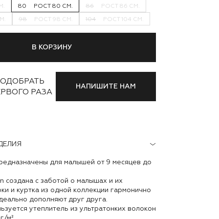
М.
80
РОСТ 80 СМ.
86
РОСТ 86 СМ.
М.
98
РОСТ 98 СМ.
104
РОСТ 104 СМ.
В КОРЗИНУ
ОДОБРАТЬ
НАПИШИТЕ НАМ
ЕРВОГО РАЗА
ДЕЛИЯ
предназначены для малышей от 9 месяцев до
on создана с заботой о малышах и их
ки и куртка из одной коллекции гармонично
деально дополняют друг друга.
ьзуется утеплитель из ультратонких волокон
г/м².