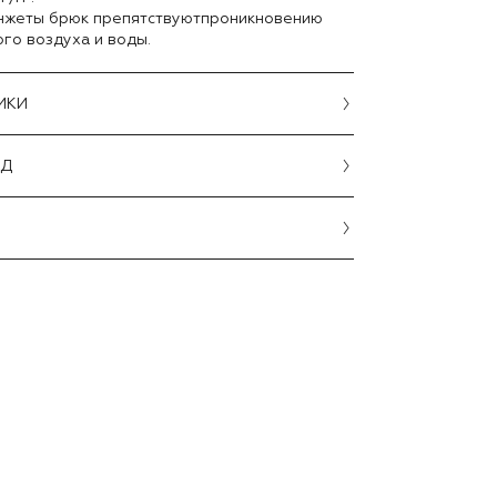
нжеты брюк препятствуютпроникновению
го воздуха и воды.
ИКИ
ОД