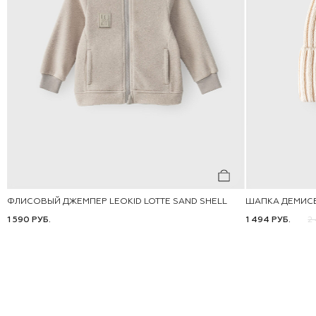
ФЛИСОВЫЙ ДЖЕМПЕР LEOKID LOTTE SAND SHELL
ШАПКА ДЕМИС
80
86
92
98
104
110
116
52
54
1 590 РУБ.
1 494 РУБ.
2