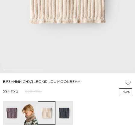
ВЯЗАНЫЙ СНУД LEOKID LOU MOONBEAM
594 РУБ.
990 РУБ.
-40%