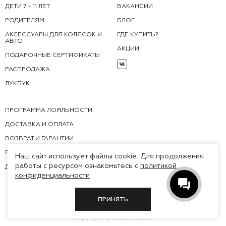
ДЕТИ 7 - 11 ЛЕТ
ВАКАНСИИ
РОДИТЕЛЯМ
БЛОГ
АКСЕССУАРЫ ДЛЯ КОЛЯСОК И
ГДЕ КУПИТЬ?
АВТО
АКЦИИ
ПОДАРОЧНЫЕ СЕРТИФИКАТЫ
РАСПРОДАЖА
ЛУКБУК
ПРОГРАММА ЛОЯЛЬНОСТИ
ДОСТАВКА И ОПЛАТА
ВОЗВРАТ И ГАРАНТИИ
FAQ
Наш сайт использует файлы cookie. Для продолжения
работы с ресурсом ознакомьтесь с
политикой
ДОКУМЕНТЫ
конфиденциальности
ПРИНЯТЬ
Copyright © 2026 LEOKID