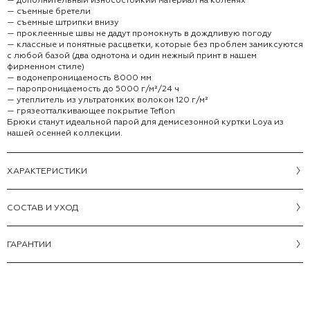
— съемные бретели
— съемные штрипки внизу
— проклеенные швы не дадут промокнуть в дождливую погоду
— классные и понятные расцветки, которые без проблем замиксуются
с любой базой (два однотона и один нежный принт в нашем
фирменном стиле)
— водонепроницаемость 8000 мм
— паропроницаемость до 5000 г/м²/24 ч
— утеплитель из ультратонких волокон 120 г/м²
— грязеотталкивающее покрытие Teflon
Брюки станут идеальной парой для демисезонной куртки Loya из
нашей осенней коллекции.
ХАРАКТЕРИСТИКИ
CОСТАВ И УХОД
ГАРАНТИИ