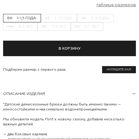
таблица размеров
86
1-1,5 ГОДА.
92
2-3 ГОДА.
98
3-4 ГОДА.
104
4-5 ЛЕТ.
110
5-6 ЛЕТ.
116
6-7 ЛЕТ.
В КОРЗИНУ
Подберем размер с первого раза
НАПИШИТЕ НАМ
ОПИСАНИЕ ИЗДЕЛИЯ
"Детские демисезонные брюки должны быть именно такими —
износостойкими и максимально водонепроницаемыми.
Мы обновили модель Flint к новому сезону, добавив несколько
важных деталей:
— два боковых кармана
— дополнительный износостойкий материал на коленях